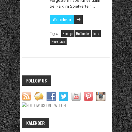
vorgestern habe ich es dann
bei Faix im Spielverleih…
Weiterlesen
Tags:
Bombyx
Hoftheater
kurz
Rezension
FOLLOW US
KALENDER