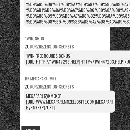
%D9%85%D8%B1%D8%A7%D9%87%D9%86%D8%A7%
%D8%B1%D9%8A%D8%A7%D8%B6%D9%8A%D8%A9-
%D9%88%D9%83%D8%A7%D8%B2%D9%8A%D9%86
%D9%85%D8%B9-%D9%88%D8%A7%D8%AC%D9%87%
1WIN_NRON
ZU
KURZREZENSION: SECRETS
1WIN FREE ROUNDS BONUS
[URL=HTTP://1WIN47293.HELP]HTTP://1WIN47293.HELP[/U
BK MEGAPARI_LVKT
ZU
KURZREZENSION: SECRETS
MEGAPARI БУКМЕКЕР
[URL=WWW.MEGAPARI.MOZELLOSITE.COM]MEGAPARI
БУКМЕКЕР[/URL]