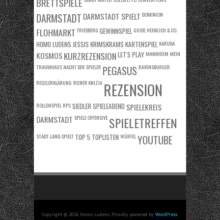
BRETTSPIELE
DARMSTADT SPIELT
DOMINION
DARMSTADT
FLOHMARKT
FRIEDBERG
GEWINNSPIEL
GUIDE
HEIMLICH & CO.
HOMO LUDENS
JESSIS KRIMSKRAMS
KARTENSPIEL
KARUBA
KOSMOS
KURZREZENSION
LET'S PLAY
MANNHEIM
MEIN
TRAUMHAUS
NACHT DER SPIELER
RAVENSBURGER
PEGASUS
REGELERKLÄRUNG
REINER KNIZIA
REZENSION
ROLLENSPIEL
RPC
SIEDLER
SPIELEABEND
SPIELEKREIS
DARMSTADT
SPIELE OFFENSIVE
SPIELETREFFEN
STADT-LAND-SPIELT
TOP 5
TOPLISTEN
WÜRFEL
YOUTUBE
Copyright © 2026 Homo Ludens. Proudly powered by
WordPress
.