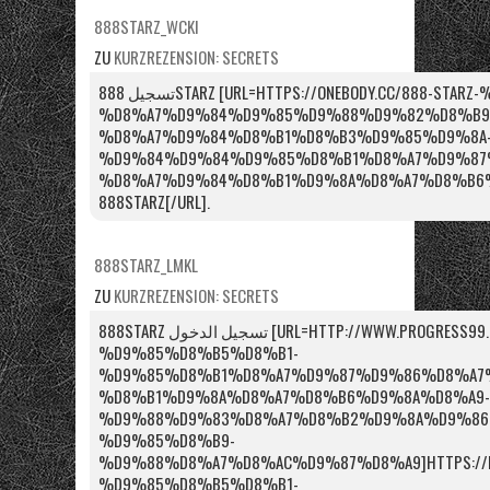
888STARZ_WCKI
ZU
KURZREZENSION: SECRETS
تسجيل 888STARZ [URL=HTTPS://ONEBODY.CC/888-STARZ-%D9%85%D8%B5%D8%B1-
%D8%A7%D9%84%D9%85%D9%88%D9%82%D8%B9
%D8%A7%D9%84%D8%B1%D8%B3%D9%85%D9%8A
%D9%84%D9%84%D9%85%D8%B1%D8%A7%D9%87
%D8%A7%D9%84%D8%B1%D9%8A%D8%A7%D8%B6%D9%8
888STARZ[/URL].
888STARZ_LMKL
ZU
KURZREZENSION: SECRETS
888STARZ تسجيل الدخول [URL=HTTP://WWW.PROGRESS99.RU/888STARZ-
%D9%85%D8%B5%D8%B1-
%D9%85%D8%B1%D8%A7%D9%87%D9%86%D8%A7%
%D8%B1%D9%8A%D8%A7%D8%B6%D9%8A%D8%A9-
%D9%88%D9%83%D8%A7%D8%B2%D9%8A%D9%86
%D9%85%D8%B9-
%D9%88%D8%A7%D8%AC%D9%87%D8%A9]HTTPS://PRO
%D9%85%D8%B5%D8%B1-