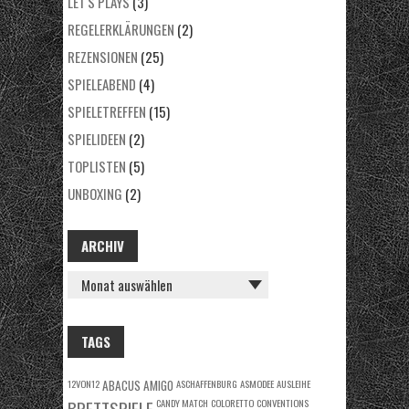
LET'S PLAYS
(3)
REGELERKLÄRUNGEN
(2)
REZENSIONEN
(25)
SPIELEABEND
(4)
SPIELETREFFEN
(15)
SPIELIDEEN
(2)
TOPLISTEN
(5)
UNBOXING
(2)
ARCHIV
ARCHIV
TAGS
12VON12
ABACUS
AMIGO
ASCHAFFENBURG
ASMODEE
AUSLEIHE
BRETTSPIELE
CANDY MATCH
COLORETTO
CONVENTIONS