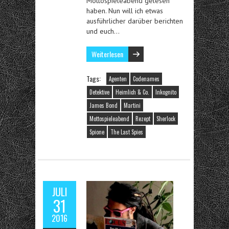
Mottospieleabend gelesen
haben. Nun will ich etwas
ausführlicher darüber berichten
und euch…
Weiterlesen
Tags:
Agenten
Codenames
Detektive
Heimlich & Co.
Inkognito
James Bond
Martini
Mottospieleabend
Rezept
Sherlock
Spione
The Last Spies
JULI
31
2016