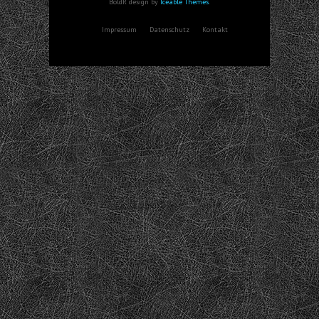
BoldR design by
Iceable Themes
.
Impressum
Datenschutz
Kontakt