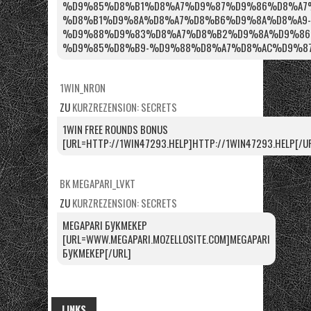
%D9%85%D8%B1%D8%A7%D9%87%D9%86%D8%A7%
%D8%B1%D9%8A%D8%A7%D8%B6%D9%8A%D8%A9-
%D9%88%D9%83%D8%A7%D8%B2%D9%8A%D9%86
%D9%85%D8%B9-%D9%88%D8%A7%D8%AC%D9%87%
1WIN_NRON
ZU
KURZREZENSION: SECRETS
1WIN FREE ROUNDS BONUS
[URL=HTTP://1WIN47293.HELP]HTTP://1WIN47293.HELP[/U
BK MEGAPARI_LVKT
ZU
KURZREZENSION: SECRETS
MEGAPARI БУКМЕКЕР
[URL=WWW.MEGAPARI.MOZELLOSITE.COM]MEGAPARI
БУКМЕКЕР[/URL]
LINKS