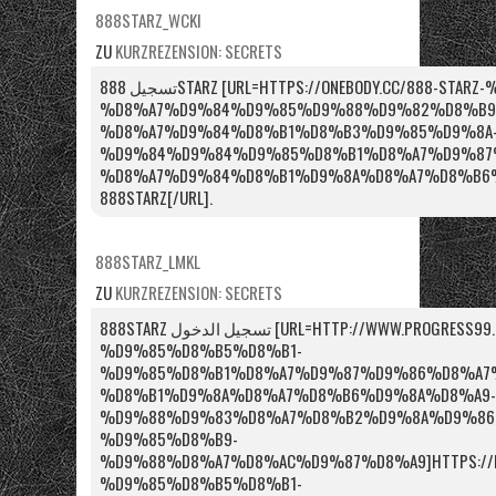
888STARZ_WCKI
ZU
KURZREZENSION: SECRETS
تسجيل 888STARZ [URL=HTTPS://ONEBODY.CC/888-STARZ-%D9%85%D8%B5%D8%B1-
%D8%A7%D9%84%D9%85%D9%88%D9%82%D8%B9
%D8%A7%D9%84%D8%B1%D8%B3%D9%85%D9%8A
%D9%84%D9%84%D9%85%D8%B1%D8%A7%D9%87
%D8%A7%D9%84%D8%B1%D9%8A%D8%A7%D8%B6%D9%8
888STARZ[/URL].
888STARZ_LMKL
ZU
KURZREZENSION: SECRETS
888STARZ تسجيل الدخول [URL=HTTP://WWW.PROGRESS99.RU/888STARZ-
%D9%85%D8%B5%D8%B1-
%D9%85%D8%B1%D8%A7%D9%87%D9%86%D8%A7%
%D8%B1%D9%8A%D8%A7%D8%B6%D9%8A%D8%A9-
%D9%88%D9%83%D8%A7%D8%B2%D9%8A%D9%86
%D9%85%D8%B9-
%D9%88%D8%A7%D8%AC%D9%87%D8%A9]HTTPS://PRO
%D9%85%D8%B5%D8%B1-