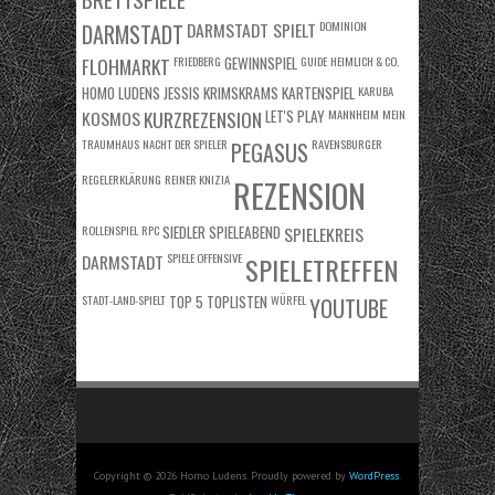
DARMSTADT SPIELT
DOMINION
DARMSTADT
FLOHMARKT
FRIEDBERG
GEWINNSPIEL
GUIDE
HEIMLICH & CO.
HOMO LUDENS
JESSIS KRIMSKRAMS
KARTENSPIEL
KARUBA
KOSMOS
KURZREZENSION
LET'S PLAY
MANNHEIM
MEIN
TRAUMHAUS
NACHT DER SPIELER
RAVENSBURGER
PEGASUS
REGELERKLÄRUNG
REINER KNIZIA
REZENSION
ROLLENSPIEL
RPC
SIEDLER
SPIELEABEND
SPIELEKREIS
DARMSTADT
SPIELE OFFENSIVE
SPIELETREFFEN
STADT-LAND-SPIELT
TOP 5
TOPLISTEN
WÜRFEL
YOUTUBE
Copyright © 2026 Homo Ludens. Proudly powered by
WordPress
.