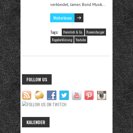
verkleidet, James Bond Musik…
Weiterlesen
Tags:
Heimlich & Co.
Ravensburger
Regelerklärung
Youtube
FOLLOW US
KALENDER