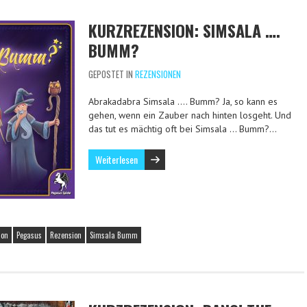
KURZREZENSION: SIMSALA ….
BUMM?
GEPOSTET IN
REZENSIONEN
Abrakadabra Simsala …. Bumm? Ja, so kann es
gehen, wenn ein Zauber nach hinten losgeht. Und
das tut es mächtig oft bei Simsala … Bumm?…
Weiterlesen
ion
Pegasus
Rezension
Simsala Bumm