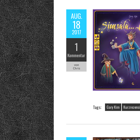
AUG.
18
2017
1
Kommentar
von
Chris
Tags:
Gary Kim
Kurzrezens