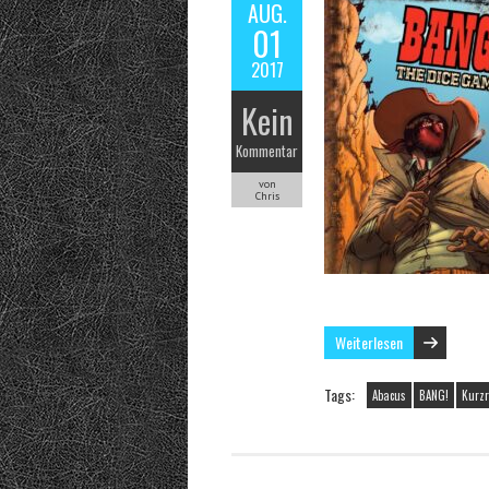
AUG.
01
2017
Kein
Kommentar
von
Chris
Weiterlesen
Tags:
Abacus
BANG!
Kurzr