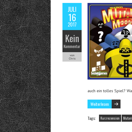
JULI
16
2017
Kein
Kommentar
von
Chris
auch ein tolles Spiel? W
Weiterlesen
Tags:
Kurzrezension
Mutan