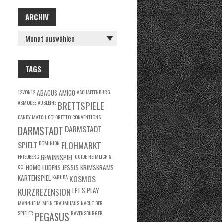
ARCHIV
ARCHIV
TAGS
12VON12
ABACUS
AMIGO
ASCHAFFENBURG
ASMODEE
AUSLEIHE
BRETTSPIELE
CANDY MATCH
COLORETTO
CONVENTIONS
DARMSTADT
DARMSTADT
SPIELT
DOMINION
FLOHMARKT
FRIEDBERG
GEWINNSPIEL
GUIDE
HEIMLICH &
CO.
HOMO LUDENS
JESSIS KRIMSKRAMS
KARTENSPIEL
KARUBA
KOSMOS
KURZREZENSION
LET'S PLAY
MANNHEIM
MEIN TRAUMHAUS
NACHT DER
SPIELER
RAVENSBURGER
PEGASUS