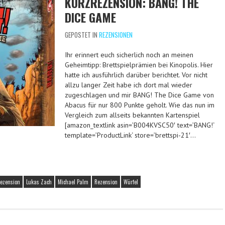
KURZREZENSION: BANG! THE
DICE GAME
GEPOSTET IN
REZENSIONEN
Ihr erinnert euch sicherlich noch an meinen
Geheimtipp: Brettspielprämien bei Kinopolis. Hier
hatte ich ausführlich darüber berichtet. Vor nicht
allzu langer Zeit habe ich dort mal wieder
zugeschlagen und mir BANG! The Dice Game von
Abacus für nur 800 Punkte geholt. Wie das nun im
Vergleich zum allseits bekannten Kartenspiel
[amazon_textlink asin=’B004KVSC50′ text=’BANG!‘
template=’ProductLink‘ store=’brettspi-21′…
ezension
Lukas Zach
Michael Palm
Rezension
Würfel