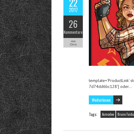
22
2017
26
Kommentare
von
Chris
template=’ProductLink‘ s
7d74dd6bc128′] oder…
Weiterlesen
Tags:
Asmodee
Bruno Faidut