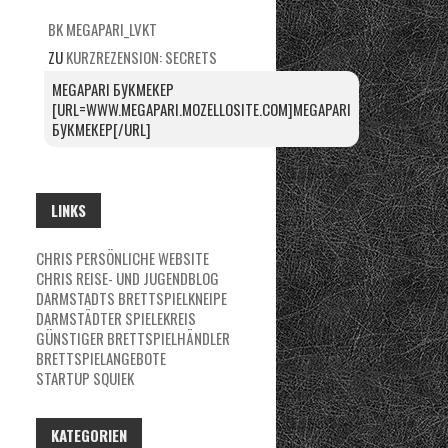
BK MEGAPARI_LVKT
ZU
KURZREZENSION: SECRETS
MEGAPARI БУКМЕКЕР
[URL=WWW.MEGAPARI.MOZELLOSITE.COM]MEGAPARI
БУКМЕКЕР[/URL]
LINKS
CHRIS PERSÖNLICHE WEBSITE
CHRIS REISE- UND JUGENDBLOG
DARMSTADTS BRETTSPIELKNEIPE
DARMSTÄDTER SPIELEKREIS
GÜNSTIGER BRETTSPIELHÄNDLER
BRETTSPIELANGEBOTE
STARTUP SQUIEK
KATEGORIEN