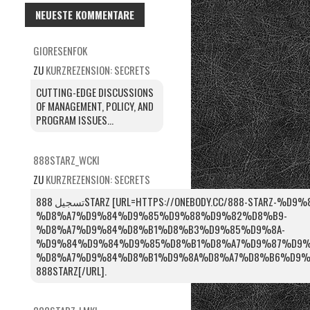
NEUESTE KOMMENTARE
GIORESENFOK
ZU
KURZREZENSION: SECRETS
CUTTING-EDGE DISCUSSIONS
OF MANAGEMENT, POLICY, AND
PROGRAM ISSUES...
888STARZ_WCKI
ZU
KURZREZENSION: SECRETS
تسجيل 888STARZ [URL=HTTPS://ONEBODY.CC/888-STARZ-%D9%85%D8%B5%D8%B1-
%D8%A7%D9%84%D9%85%D9%88%D9%82%D8%B9-
%D8%A7%D9%84%D8%B1%D8%B3%D9%85%D9%8A-
%D9%84%D9%84%D9%85%D8%B1%D8%A7%D9%87%D9%
%D8%A7%D9%84%D8%B1%D9%8A%D8%A7%D8%B6%D9%8A/]ل
888STARZ[/URL].