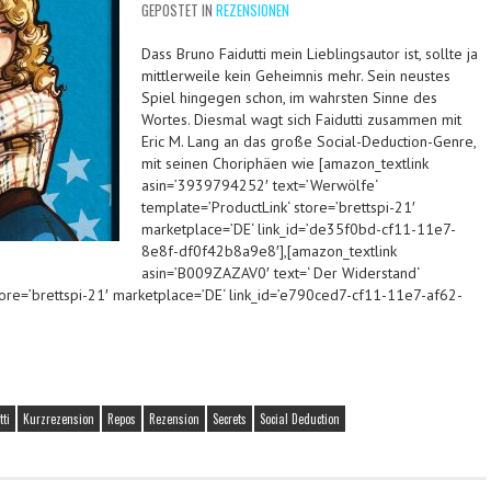
GEPOSTET IN
REZENSIONEN
Dass Bruno Faidutti mein Lieblingsautor ist, sollte ja
mittlerweile kein Geheimnis mehr. Sein neustes
Spiel hingegen schon, im wahrsten Sinne des
Wortes. Diesmal wagt sich Faidutti zusammen mit
Eric M. Lang an das große Social-Deduction-Genre,
mit seinen Choriphäen wie [amazon_textlink
asin=’3939794252′ text=’Werwölfe‘
template=’ProductLink‘ store=’brettspi-21′
marketplace=’DE‘ link_id=’de35f0bd-cf11-11e7-
8e8f-df0f42b8a9e8′],[amazon_textlink
asin=’B009ZAZAV0′ text=‘ Der Widerstand‘
tore=’brettspi-21′ marketplace=’DE‘ link_id=’e790ced7-cf11-11e7-af62-
ti
Kurzrezension
Repos
Rezension
Secrets
Social Deduction