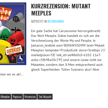
KURZREZENSION: MUTANT
MEEPLES
GEPOSTET IN
REZENSIONEN
Ein gute Sache hat Carcassonne hervorgebracht:
Das Wort Meeple. Dabei handelt es sich um die
Verschmelzung der Worte My und People. In
[amazon_textlink asin=’B006WSSDVM‘ text=’Mutant
Meeples‘ template=’ProductLink‘ store=’brettspi-21′
marketplace=’DE‘ link_id=’ad4860c0-6102-11e7-
ac6e-c5fb98a50c79′] sind unsere Leute nicht nur
Mutanten, sondern den X-Men entsprechend auch
gleich Superhelden. Tolles Szenario also! Aber
arten wir es ab!…
t Meeples
Pegasus
Rezension
Ted Alspach