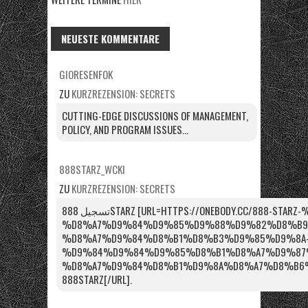
NEUESTE KOMMENTARE
GIORESENFOK
ZU
KURZREZENSION: SECRETS
CUTTING-EDGE DISCUSSIONS OF MANAGEMENT,
POLICY, AND PROGRAM ISSUES...
888STARZ_WCKI
ZU
KURZREZENSION: SECRETS
تسجيل 888STARZ [URL=HTTPS://ONEBODY.CC/888-STARZ-%D9%85%D8%B5%D8%B1-
%D8%A7%D9%84%D9%85%D9%88%D9%82%D8%B9
%D8%A7%D9%84%D8%B1%D8%B3%D9%85%D9%8A
%D9%84%D9%84%D9%85%D8%B1%D8%A7%D9%87
%D8%A7%D9%84%D8%B1%D9%8A%D8%A7%D8%B6%D9%8
888STARZ[/URL].