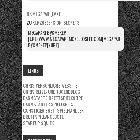
BK MEGAPARI_LVKT
ZU
KURZREZENSION: SECRETS
MEGAPARI БУКМЕКЕР
[URL=WWW.MEGAPARI.MOZELLOSITE.COM]MEGAPARI
БУКМЕКЕР[/URL]
LINKS
CHRIS PERSÖNLICHE WEBSITE
CHRIS REISE- UND JUGENDBLOG
DARMSTADTS BRETTSPIELKNEIPE
DARMSTÄDTER SPIELEKREIS
GÜNSTIGER BRETTSPIELHÄNDLER
BRETTSPIELANGEBOTE
STARTUP SQUIEK