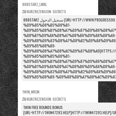
888STARZ_LMKL
ZU
KURZREZENSION: SECRETS
888STARZ تسجيل الدخول [URL=HTTP://WWW.PROGRESS99.RU/888STARZ-
%D9%85%D8%B5%D8%B1-
%D9%85%D8%B1%D8%A7%D9%87%D9%86%D8%A7%
%D8%B1%D9%8A%D8%A7%D8%B6%D9%8A%D8%A9-
%D9%88%D9%83%D8%A7%D8%B2%D9%8A%D9%86
%D9%85%D8%B9-
%D9%88%D8%A7%D8%AC%D9%87%D8%A9]HTTPS://PRO
%D9%85%D8%B5%D8%B1-
%D9%85%D8%B1%D8%A7%D9%87%D9%86%D8%A7%
%D8%B1%D9%8A%D8%A7%D8%B6%D9%8A%D8%A9-
%D9%88%D9%83%D8%A7%D8%B2%D9%8A%D9%86
%D9%85%D8%B9-%D9%88%D8%A7%D8%AC%D9%87%
1WIN_NRON
ZU
KURZREZENSION: SECRETS
1WIN FREE ROUNDS BONUS
[URL=HTTP://1WIN47293.HELP]HTTP://1WIN47293.HELP[/U