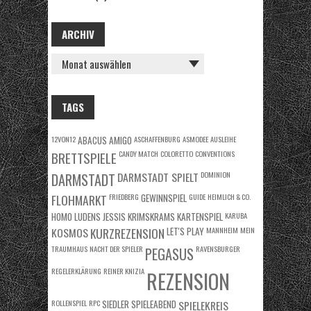
ARCHIV
ARCHIV
TAGS
12VON12
ABACUS
AMIGO
ASCHAFFENBURG
ASMODEE
AUSLEIHE
BRETTSPIELE
CANDY MATCH
COLORETTO
CONVENTIONS
DARMSTADT SPIELT
DOMINION
DARMSTADT
FLOHMARKT
FRIEDBERG
GEWINNSPIEL
GUIDE
HEIMLICH & CO.
HOMO LUDENS
JESSIS KRIMSKRAMS
KARTENSPIEL
KARUBA
KOSMOS
KURZREZENSION
LET'S PLAY
MANNHEIM
MEIN
TRAUMHAUS
NACHT DER SPIELER
RAVENSBURGER
PEGASUS
REGELERKLÄRUNG
REINER KNIZIA
REZENSION
ROLLENSPIEL
RPC
SIEDLER
SPIELEABEND
SPIELEKREIS