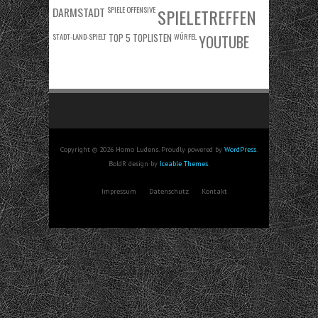
DARMSTADT
SPIELE OFFENSIVE
SPIELETREFFEN
STADT-LAND-SPIELT
TOP 5
TOPLISTEN
WÜRFEL
YOUTUBE
Copyright © 2026 Homo Ludens. Proudly powered by
WordPress
.
BoldR design by
Iceable Themes
.
Impressum
Datenschutz
Kontakt