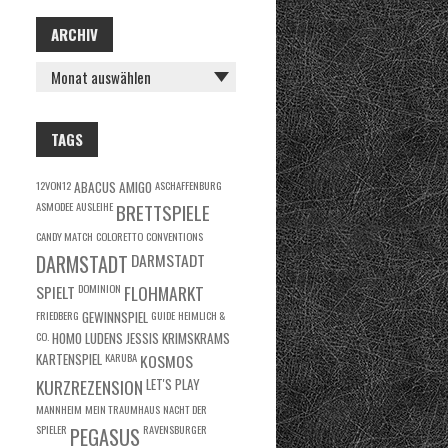
ARCHIV
ARCHIV
TAGS
12VON12
ABACUS
AMIGO
ASCHAFFENBURG
ASMODEE
AUSLEIHE
BRETTSPIELE
CANDY MATCH
COLORETTO
CONVENTIONS
DARMSTADT
DARMSTADT
SPIELT
DOMINION
FLOHMARKT
FRIEDBERG
GEWINNSPIEL
GUIDE
HEIMLICH &
CO.
HOMO LUDENS
JESSIS KRIMSKRAMS
KARTENSPIEL
KARUBA
KOSMOS
KURZREZENSION
LET'S PLAY
MANNHEIM
MEIN TRAUMHAUS
NACHT DER
SPIELER
RAVENSBURGER
PEGASUS