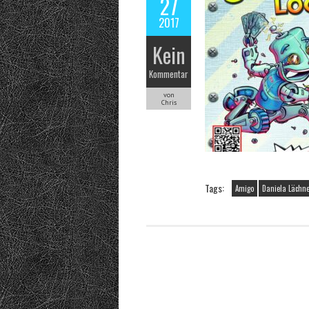
27
2017
Kein
Kommentar
von
Chris
Tags:
Amigo
Daniela Lächn