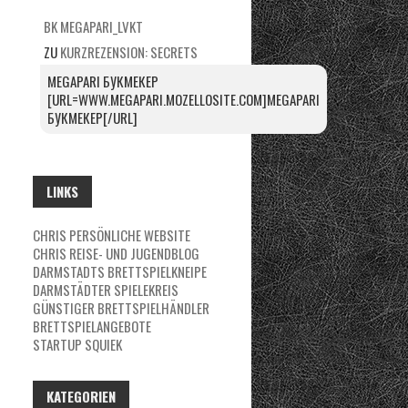
BK MEGAPARI_LVKT
ZU
KURZREZENSION: SECRETS
MEGAPARI БУКМЕКЕР
[URL=WWW.MEGAPARI.MOZELLOSITE.COM]MEGAPARI
БУКМЕКЕР[/URL]
LINKS
CHRIS PERSÖNLICHE WEBSITE
CHRIS REISE- UND JUGENDBLOG
DARMSTADTS BRETTSPIELKNEIPE
DARMSTÄDTER SPIELEKREIS
GÜNSTIGER BRETTSPIELHÄNDLER
BRETTSPIELANGEBOTE
STARTUP SQUIEK
KATEGORIEN