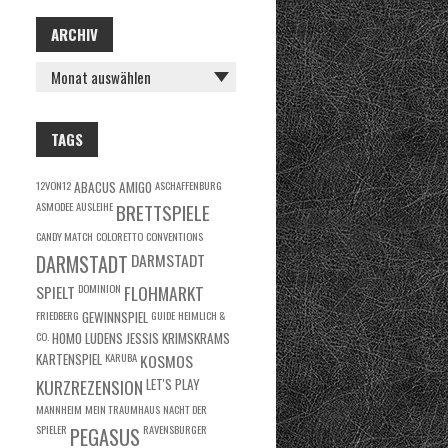
ARCHIV
ARCHIV
TAGS
12VON12
ABACUS
AMIGO
ASCHAFFENBURG
ASMODEE
AUSLEIHE
BRETTSPIELE
CANDY MATCH
COLORETTO
CONVENTIONS
DARMSTADT
DARMSTADT
SPIELT
DOMINION
FLOHMARKT
FRIEDBERG
GEWINNSPIEL
GUIDE
HEIMLICH &
CO.
HOMO LUDENS
JESSIS KRIMSKRAMS
KARTENSPIEL
KARUBA
KOSMOS
KURZREZENSION
LET'S PLAY
MANNHEIM
MEIN TRAUMHAUS
NACHT DER
SPIELER
RAVENSBURGER
PEGASUS