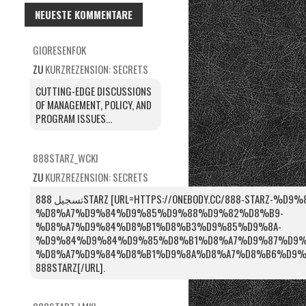
NEUESTE KOMMENTARE
GIORESENFOK
ZU
KURZREZENSION: SECRETS
CUTTING-EDGE DISCUSSIONS
OF MANAGEMENT, POLICY, AND
PROGRAM ISSUES...
888STARZ_WCKI
ZU
KURZREZENSION: SECRETS
تسجيل 888STARZ [URL=HTTPS://ONEBODY.CC/888-STARZ-%D9%85%D8%B5%D8%B1-
%D8%A7%D9%84%D9%85%D9%88%D9%82%D8%B9-
%D8%A7%D9%84%D8%B1%D8%B3%D9%85%D9%8A-
%D9%84%D9%84%D9%85%D8%B1%D8%A7%D9%87%D9%
%D8%A7%D9%84%D8%B1%D9%8A%D8%A7%D8%B6%D9%8A/]ل
888STARZ[/URL].