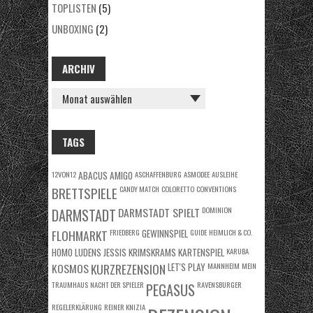
TOPLISTEN
(5)
UNBOXING
(2)
ARCHIV
ARCHIV
TAGS
12VON12
ABACUS
AMIGO
ASCHAFFENBURG
ASMODEE
AUSLEIHE
BRETTSPIELE
CANDY MATCH
COLORETTO
CONVENTIONS
DARMSTADT SPIELT
DOMINION
DARMSTADT
FLOHMARKT
FRIEDBERG
GEWINNSPIEL
GUIDE
HEIMLICH & CO.
HOMO LUDENS
JESSIS KRIMSKRAMS
KARTENSPIEL
KARUBA
KOSMOS
KURZREZENSION
LET'S PLAY
MANNHEIM
MEIN
TRAUMHAUS
NACHT DER SPIELER
RAVENSBURGER
PEGASUS
REGELERKLÄRUNG
REINER KNIZIA