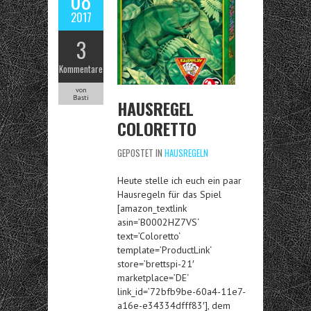
08
2017
3
Kommentare
von
Basti
HAUSREGEL
COLORETTO
GEPOSTET IN
HAUSREGELN
Heute stelle ich euch ein paar
Hausregeln für das Spiel
[amazon_textlink
asin=’B0002HZ7VS‘
text=’Coloretto‘
template=’ProductLink‘
store=’brettspi-21′
marketplace=’DE‘
link_id=’72bfb9be-60a4-11e7-
a16e-e34334dfff83′], dem