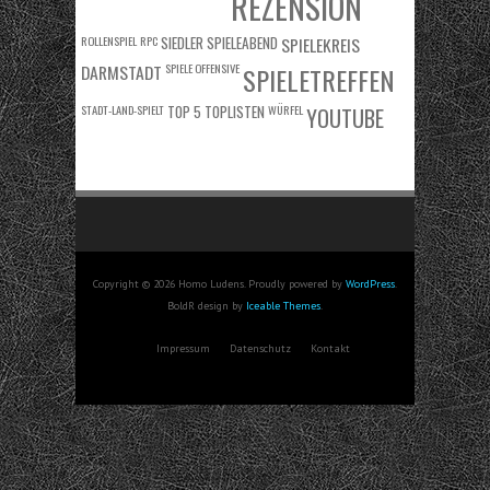
REZENSION
ROLLENSPIEL
RPC
SIEDLER
SPIELEABEND
SPIELEKREIS
DARMSTADT
SPIELE OFFENSIVE
SPIELETREFFEN
STADT-LAND-SPIELT
TOP 5
TOPLISTEN
WÜRFEL
YOUTUBE
Copyright © 2026 Homo Ludens. Proudly powered by
WordPress
.
BoldR design by
Iceable Themes
.
Impressum
Datenschutz
Kontakt