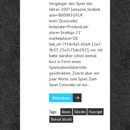
Vorgänger des Spiel des
Jahres 2007 [amazon_textlink
asin=’B000R3G914′
text=’Zooloretto‘
template=’ProductLink‘
store=’brettspi-21′
marketplace=’DE‘
link_id=’7f14c4a5-60a4-11e7-
9b53-25a7c75de281′], vor. Ich
hatte darüber schon einmal
kurz in Form eines
Spieleabendsberichts
geschrieben. Zuerst aber ein
paar Worte zum Spiel: Zum
Spiel Coloretto ist ein…
Weiterlesen
Tags:
Abacus
Coloretto
Hausregel
Michael Schacht