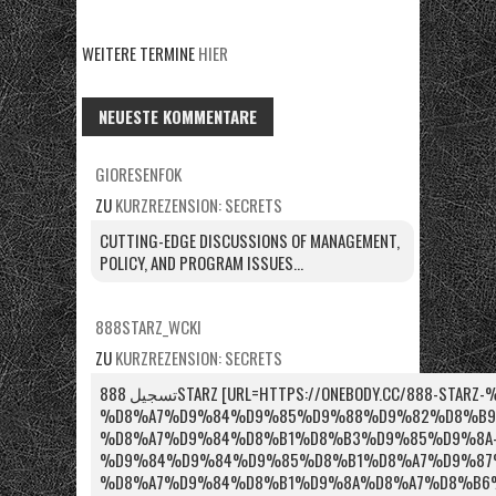
WEITERE TERMINE
HIER
NEUESTE KOMMENTARE
GIORESENFOK
ZU
KURZREZENSION: SECRETS
CUTTING-EDGE DISCUSSIONS OF MANAGEMENT,
POLICY, AND PROGRAM ISSUES...
888STARZ_WCKI
ZU
KURZREZENSION: SECRETS
تسجيل 888STARZ [URL=HTTPS://ONEBODY.CC/888-STARZ-%D9%85%D8%B5%D8%B1-
%D8%A7%D9%84%D9%85%D9%88%D9%82%D8%B9
%D8%A7%D9%84%D8%B1%D8%B3%D9%85%D9%8A
%D9%84%D9%84%D9%85%D8%B1%D8%A7%D9%87
%D8%A7%D9%84%D8%B1%D9%8A%D8%A7%D8%B6%D9%8