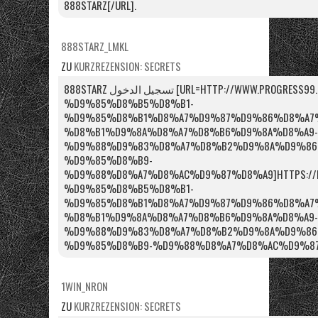
888STARZ[/URL].
888STARZ_LMKL
ZU
KURZREZENSION: SECRETS
888STARZ تسجيل الدخول [URL=HTTP://WWW.PROGRESS99.RU/888STARZ-
%D9%85%D8%B5%D8%B1-
%D9%85%D8%B1%D8%A7%D9%87%D9%86%D8%A7%
%D8%B1%D9%8A%D8%A7%D8%B6%D9%8A%D8%A9-
%D9%88%D9%83%D8%A7%D8%B2%D9%8A%D9%86
%D9%85%D8%B9-
%D9%88%D8%A7%D8%AC%D9%87%D8%A9]HTTPS://PRO
%D9%85%D8%B5%D8%B1-
%D9%85%D8%B1%D8%A7%D9%87%D9%86%D8%A7%
%D8%B1%D9%8A%D8%A7%D8%B6%D9%8A%D8%A9-
%D9%88%D9%83%D8%A7%D8%B2%D9%8A%D9%86
%D9%85%D8%B9-%D9%88%D8%A7%D8%AC%D9%87%
1WIN_NRON
ZU
KURZREZENSION: SECRETS