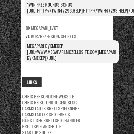
1WIN FREE ROUNDS BONUS
[URL=HTTP://1WIN47293.HELP]HTTP://1WIN47293.HELP[/U
BK MEGAPARI_LVKT
ZU
KURZREZENSION: SECRETS
MEGAPARI БУКМЕКЕР
[URL=WWW.MEGAPARI.MOZELLOSITE.COM]MEGAPARI
БУКМЕКЕР[/URL]
LINKS
CHRIS PERSÖNLICHE WEBSITE
CHRIS REISE- UND JUGENDBLOG
DARMSTADTS BRETTSPIELKNEIPE
DARMSTÄDTER SPIELEKREIS
GÜNSTIGER BRETTSPIELHÄNDLER
BRETTSPIELANGEBOTE
STARTUP SQUIEK