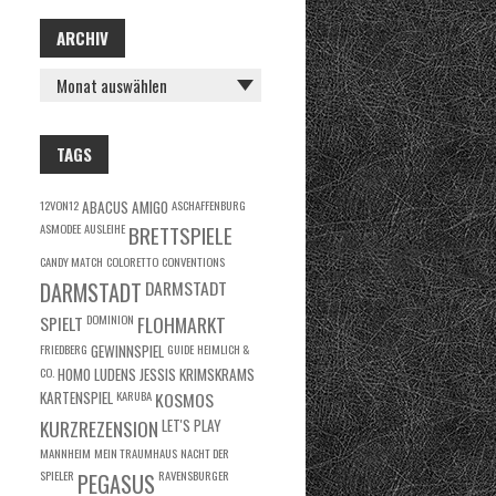
ARCHIV
ARCHIV
TAGS
12VON12
ABACUS
AMIGO
ASCHAFFENBURG
ASMODEE
AUSLEIHE
BRETTSPIELE
CANDY MATCH
COLORETTO
CONVENTIONS
DARMSTADT
DARMSTADT
SPIELT
DOMINION
FLOHMARKT
FRIEDBERG
GEWINNSPIEL
GUIDE
HEIMLICH &
CO.
HOMO LUDENS
JESSIS KRIMSKRAMS
KARTENSPIEL
KARUBA
KOSMOS
KURZREZENSION
LET'S PLAY
MANNHEIM
MEIN TRAUMHAUS
NACHT DER
SPIELER
RAVENSBURGER
PEGASUS