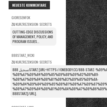
NEUESTE KOMMENTARE
GIORESENFOK
ZU
KURZREZENSION: SECRETS
CUTTING-EDGE DISCUSSIONS
OF MANAGEMENT, POLICY, AND
PROGRAM ISSUES...
888STARZ_WCKI
ZU
KURZREZENSION: SECRETS
تسجيل 888STARZ [URL=HTTPS://ONEBODY.CC/888-STARZ-%D9%85%D8%B5%D8%B1-
%D8%A7%D9%84%D9%85%D9%88%D9%82%D8%B9-
%D8%A7%D9%84%D8%B1%D8%B3%D9%85%D9%8A-
%D9%84%D9%84%D9%85%D8%B1%D8%A7%D9%87%D9%
%D8%A7%D9%84%D8%B1%D9%8A%D8%A7%D8%B6%D9%8A/]ل
888STARZ[/URL].