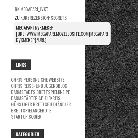
BK MEGAPARI_LVKT
ZU
KURZREZENSION: SECRETS
MEGAPARI БУКМЕКЕР
[URL=WWW.MEGAPARI.MOZELLOSITE.COM]MEGAPARI
БУКМЕКЕР[/URL]
LINKS
CHRIS PERSÖNLICHE WEBSITE
CHRIS REISE- UND JUGENDBLOG
DARMSTADTS BRETTSPIELKNEIPE
DARMSTÄDTER SPIELEKREIS
GÜNSTIGER BRETTSPIELHÄNDLER
BRETTSPIELANGEBOTE
STARTUP SQUIEK
KATEGORIEN