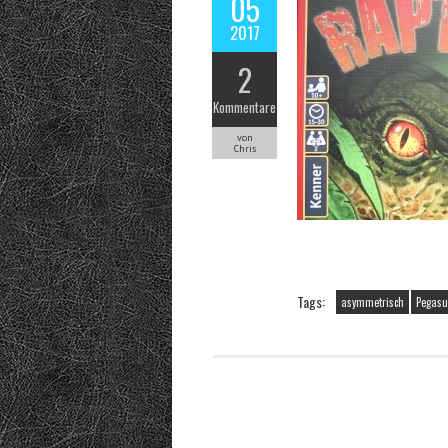
05
2017
2
Kommentare
von
Chris
Tags:
asymmetrisch
Pegasu