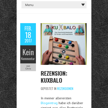
FEB.
18
2017
Kein
Kommentar
von
Chris
REZENSION:
KUXBALO
GEPOSTET IN
REZENSIONEN
In meiner allerersten
Blogeintrag
habe ich darüber
sinniert, was alles Brettspiele