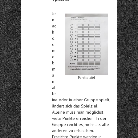
Je
n
ac
h
d
e
m
o
b
m
a
Punktetafel
n
al
le
ine oder in einer Gruppe spielt,
ändert sich das Spielziel.
Alleine muss man möglichst
viele Punkte erreichen. In der
Gruppe reicht es, mehr als alle
anderen zu erhaschen.
Erreichte Punkte werden in