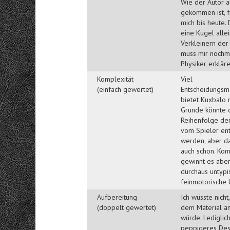
Wie der Autor a
gekommen ist, f
mich bis heute. 
eine Kugel alle
Verkleinern der R
muss mir nochm
Physiker erkläre
Komplexität
Viel
(einfach gewertet)
Entscheidungsm
bietet Kuxbalo n
Grunde könnte 
Reihenfolge de
vom Spieler en
werden, aber d
auch schon. Kom
gewinnt es aber
durchaus untypi
feinmotorische
Aufbereitung
Ich wüsste nicht
(doppelt gewertet)
dem Material ä
würde. Lediglic
peppigeres Des