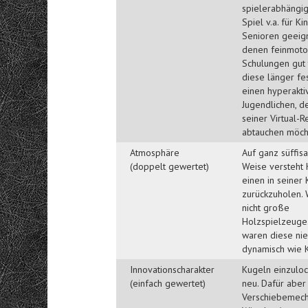
spielerabhängig
Spiel v.a. für K
Senioren geeigne
denen feinmoto
Schulungen gut 
diese länger fe
einen hyperakti
Jugendlichen, de
seiner Virtual-R
abtauchen möch
Atmosphäre
Auf ganz süffisa
(doppelt gewertet)
Weise versteht
einen in seiner 
zurückzuholen. 
nicht große
Holzspielzeuge.
waren diese nie
dynamisch wie 
Innovationscharakter
Kugeln einzuloch
(einfach gewertet)
neu. Dafür aber
Verschiebemech