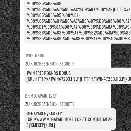
%D9%85%D8%B9-
%D9%88%D8%A7%D8%AC%D9%87%D8%A9]HTTPS://PRO
%D9%85%D8%B5%D8%B1-
%D9%85%D8%B1%D8%A7%D9%87%D9%86%D8%A7%
%D8%B1%D9%8A%D8%A7%D8%B6%D9%8A%D8%A9-
%D9%88%D9%83%D8%A7%D8%B2%D9%8A%D9%86
%D9%85%D8%B9-%D9%88%D8%A7%D8%AC%D9%87%
1WIN_NRON
ZU
KURZREZENSION: SECRETS
1WIN FREE ROUNDS BONUS
[URL=HTTP://1WIN47293.HELP]HTTP://1WIN47293.HELP[/U
BK MEGAPARI_LVKT
ZU
KURZREZENSION: SECRETS
MEGAPARI БУКМЕКЕР
[URL=WWW.MEGAPARI.MOZELLOSITE.COM]MEGAPARI
БУКМЕКЕР[/URL]