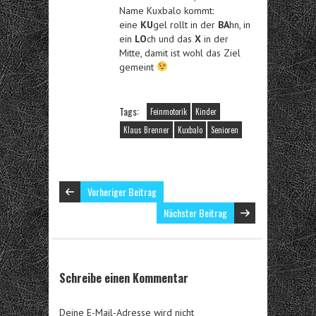
Name Kuxbalo kommt:
eine
KU
gel rollt in der
BA
hn, in
ein
LO
ch und das
X
in der
Mitte, damit ist wohl das Ziel
gemeint
Tags:
Feinmotorik
Kinder
Klaus Brenner
Kuxbalo
Senioren
Vorheriger Beitrag
Nächster Beitrag
Schreibe einen Kommentar
Deine E-Mail-Adresse wird nicht