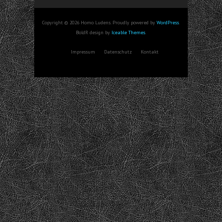
Copyright © 2026 Homo Ludens. Proudly powered by
WordPress
.
BoldR design by
Iceable Themes
.
Impressum
Datenschutz
Kontakt