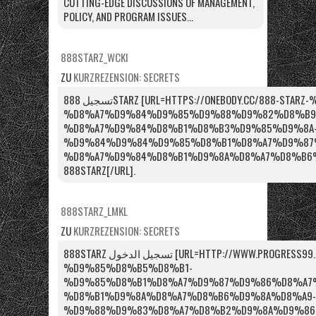
CUTTING-EDGE DISCUSSIONS OF MANAGEMENT,
POLICY, AND PROGRAM ISSUES...
888STARZ_WCKI
ZU
KURZREZENSION: SECRETS
تسجيل 888STARZ [URL=HTTPS://ONEBODY.CC/888-STARZ-%D9%85%D8%B5%D8%B1-
%D8%A7%D9%84%D9%85%D9%88%D9%82%D8%B9
%D8%A7%D9%84%D8%B1%D8%B3%D9%85%D9%8A
%D9%84%D9%84%D9%85%D8%B1%D8%A7%D9%87
%D8%A7%D9%84%D8%B1%D9%8A%D8%A7%D8%B6%D9%8
888STARZ[/URL].
888STARZ_LMKL
ZU
KURZREZENSION: SECRETS
888STARZ تسجيل الدخول [URL=HTTP://WWW.PROGRESS99.RU/888STARZ-
%D9%85%D8%B5%D8%B1-
%D9%85%D8%B1%D8%A7%D9%87%D9%86%D8%A7%
%D8%B1%D9%8A%D8%A7%D8%B6%D9%8A%D8%A9-
%D9%88%D9%83%D8%A7%D8%B2%D9%8A%D9%86